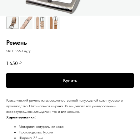
Ремень
SKU:
3663 пудр
1 650
₽
Купить
Классический ремень из высококачественной натуральной кожи турецкого
производства. Оптимальная ширина 35 мм делает его универсальным
аксессуаром как для мужчин, так и для женщин.
Характеристики:
Материал: натуральная кожа
Производство: Турция
Ширина: 35 мм