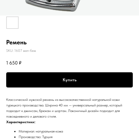
Ремень
SKU:
1607 жел-беж
1 650
₽
Купить
Классический мужской ремень из высококачественной натуральной кожи
турецкого производства. Ширина 40 мм — универсальный размер, который
подходит к джинсам, брюкам и шортам. Лаконичный дизайн подходит для
повседневного и делового стиля.
Характеристики:
Материал: натуральная кожа
Производство: Турция