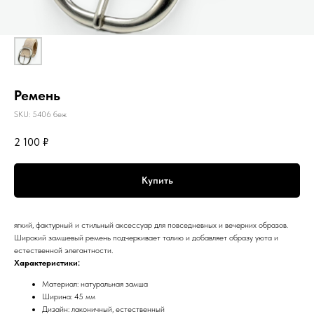
Ремень
SKU:
5406 беж
2 100
₽
Купить
ягкий, фактурный и стильный аксессуар для повседневных и вечерних образов.
Широкий замшевый ремень подчеркивает талию и добавляет образу уюта и
естественной элегантности.
Характеристики:
Материал: натуральная замша
Ширина: 45 мм
Дизайн: лаконичный, естественный