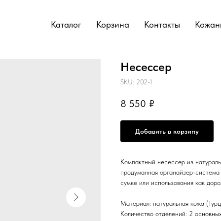
Каталог
Корзина
Контакты
Кожаны
Несессер
SKU:
202-1
8 550
₽
Добавить в корзину
Компактный несессер из натураль
продуманная органайзер-система 
сумке или использования как дор
Материал: натуральная кожа (Турц
Количество отделений: 2 основных