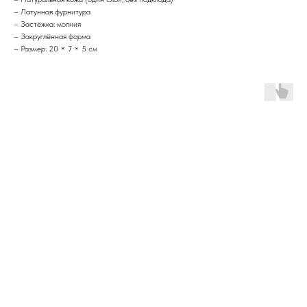
– Латунная фурнитура
– Застёжка: молния
– Закруглённая форма
– Размер: 20 × 7 × 5 см