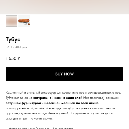
Тубус
SKU:
6403 рыж
1 650
₽
BUY NOW
Компактный и стильный аксессуар для хранения очков и солнцезащитных очков.
Тубус выполнен из
натуральной кожи в один слой
(без подклада), оснащён
латунной фурнитурой
и
надёжной молнией по всей длине
.
Благодаря жёсткой, но лёгкой конструкции тубус надёжно защищает очки от
царапин, сдавливания и случайных падений. Закруглённая форма аккуратно
выглядит и приятно лежит в руке.
– Натуральная кожа (один слой, без подклада)