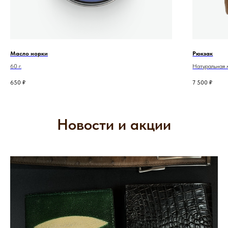
Масло норки
Рюкзак
60 г.
Натуральная м
650
₽
7 500
₽
Новости и акции